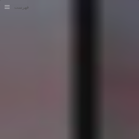
فهرست
بستن